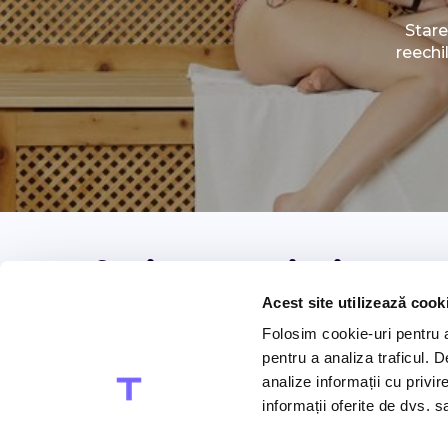
Stare
reechi
Infuzie cu uleiuri
Acest site utilizează cook
esențiale din plante
Folosim cookie-uri pentru a 
pentru a analiza traficul. 
Încarcă-te cu energia verde a plantelor
analize informații cu privir
aromatice din toate colțurile lumii.
informații oferite de dvs. sa
Regăsește-ți echilibrul mental și fizic într-o
ședință de aromaterapie cu uleiuri