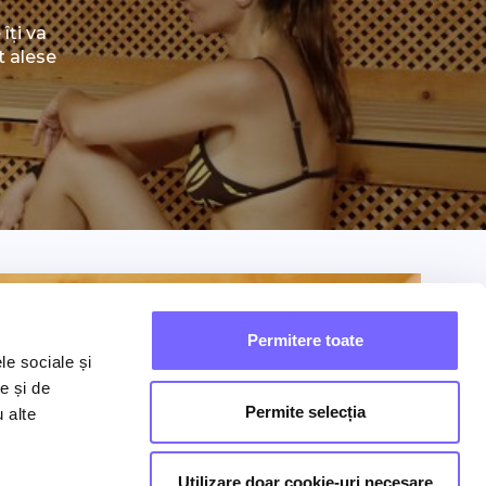
îți va
t alese
Permitere toate
le sociale și
e și de
Permite selecția
u alte
Utilizare doar cookie-uri necesare