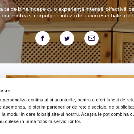
a ta de bine începe cu o experiență intensă, olfactivă, ce 
libra mintea și corpul prin infuzii de uleiuri esențiale aten
ie-uri
personaliza conținutul și anunțurile, pentru a oferi funcții de rețe
De asemenea, le oferim partenerilor de rețele sociale, de publicitat
e la modul în care folosiți site-ul nostru. Aceștia le pot combina c
u culese în urma folosirii serviciilor lor.