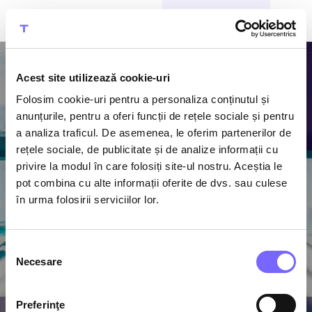
CUMPĂRĂ BILETE
Acest site utilizează cookie-uri
Folosim cookie-uri pentru a personaliza conținutul și
anunțurile, pentru a oferi funcții de rețele sociale și pentru
Activitățile
a analiza traficul. De asemenea, le oferim partenerilor de
rețele sociale, de publicitate și de analize informații cu
Therme
privire la modul în care folosiți site-ul nostru. Aceștia le
pot combina cu alte informații oferite de dvs. sau culese
Bucură-te de
în urma folosirii serviciilor lor.
programul activităților
de wellness conceput
pentru starea ta de
Selecția
bine
Necesare
consimțământului
Preferinţe