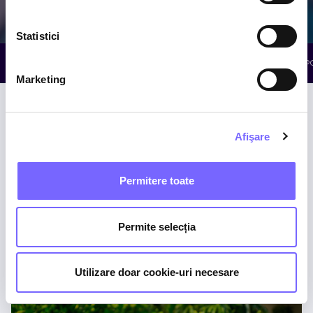
Galaxy
The Palm
Elysium
Statistici
TERAPII CU APĂ
PENTRU SENIORI
TRATAMENTE CORP
Marketing
Afişare
Permitere toate
Aqua Kineto
Permite selecția
PISCINA PRINCIPALĂ THE PALM
Utilizare doar cookie-uri necesare