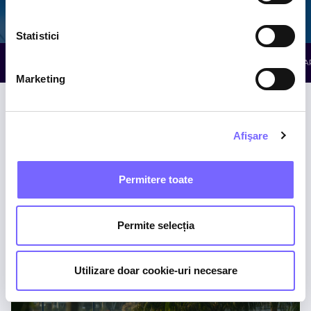
Galaxy
The Palm
Elysium
Statistici
RELAXARE
RESTAURANTE & BARURI
DISTRACȚIE ÎN A
Marketing
Afişare
Permitere toate
Restaurant The Mango Tree
Permite selecția
ELYSIUM
Utilizare doar cookie-uri necesare