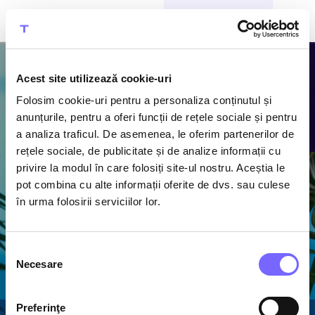
CUMPĂRĂ BILETE
Acest site utilizează cookie-uri
Folosim cookie-uri pentru a personaliza conținutul și
Atracțiile
anunțurile, pentru a oferi funcții de rețele sociale și pentru
a analiza traficul. De asemenea, le oferim partenerilor de
Therme
rețele sociale, de publicitate și de analize informații cu
privire la modul în care folosiți site-ul nostru. Aceștia le
Descoperă piscine cu
pot combina cu alte informații oferite de dvs. sau culese
apă termală caldă,
în urma folosirii serviciilor lor.
1600 m de tobogane
acvatice și cel mai
mare ansamblu de
Selecția
saune din România
Necesare
consimțământului
Preferinţe