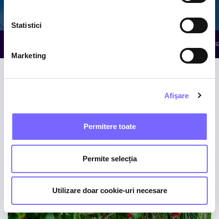
Galaxy
The Palm
Elysium
Statistici
TOATE ATRACȚIILE
WELLNESS
RELAXARE
RE
Marketing
Afişare
Permitere toate
Piscine cu Minerale
Permite selecția
THE PALM
Utilizare doar cookie-uri necesare