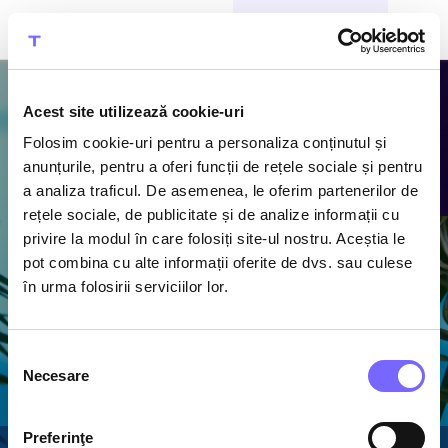
CUMPĂRĂ BILETE
Acest site utilizează cookie-uri
Folosim cookie-uri pentru a personaliza conținutul și
Atracțiile
anunțurile, pentru a oferi funcții de rețele sociale și pentru
a analiza traficul. De asemenea, le oferim partenerilor de
Therme
rețele sociale, de publicitate și de analize informații cu
privire la modul în care folosiți site-ul nostru. Aceștia le
Descoperă piscine cu
pot combina cu alte informații oferite de dvs. sau culese
apă termală caldă,
în urma folosirii serviciilor lor.
1600 m de tobogane
acvatice și cel mai
mare ansamblu de
Selecția
saune din România
Necesare
consimțământului
Preferinţe