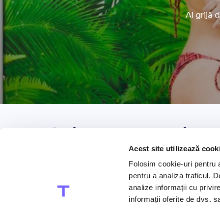
Ai grijă 
Exfoliant cu sare și
Acest site utilizează cook
uleiuri esenţiale de
Folosim cookie-uri pentru a 
ierburi medicinale și
pentru a analiza traficul. 
analize informații cu privir
mască de argilă
informații oferite de dvs. sa