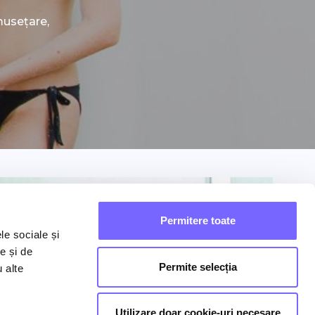
umusețare,
Permitere toate
le sociale și
e și de
Permite selecția
u alte
Utilizare doar cookie-uri necesare