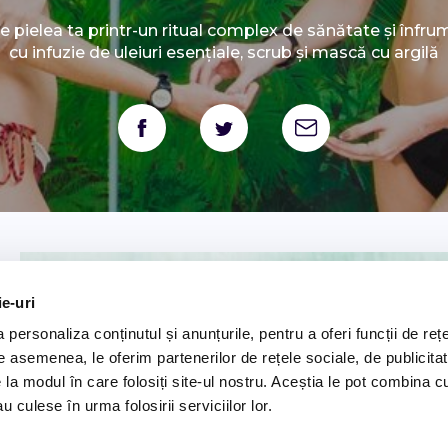
de pielea ta printr-un ritual complex de sănătate și înfr
cu infuzie de uleiuri esențiale, scrub și mască cu argilă
ie-uri
personaliza conținutul și anunțurile, pentru a oferi funcții de rețe
De asemenea, le oferim partenerilor de rețele sociale, de publicitat
e la modul în care folosiți site-ul nostru. Aceștia le pot combina c
u culese în urma folosirii serviciilor lor.