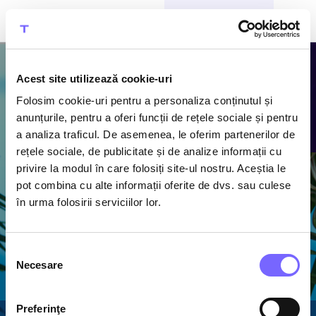
CUMPĂRĂ BILETE
Acest site utilizează cookie-uri
Folosim cookie-uri pentru a personaliza conținutul și
Atracțiile
anunțurile, pentru a oferi funcții de rețele sociale și pentru
a analiza traficul. De asemenea, le oferim partenerilor de
Therme
rețele sociale, de publicitate și de analize informații cu
privire la modul în care folosiți site-ul nostru. Aceștia le
Descoperă piscine cu
pot combina cu alte informații oferite de dvs. sau culese
apă termală caldă,
în urma folosirii serviciilor lor.
1600 m de tobogane
acvatice și cel mai
mare ansamblu de
Selecția
saune din România
Necesare
consimțământului
Preferinţe