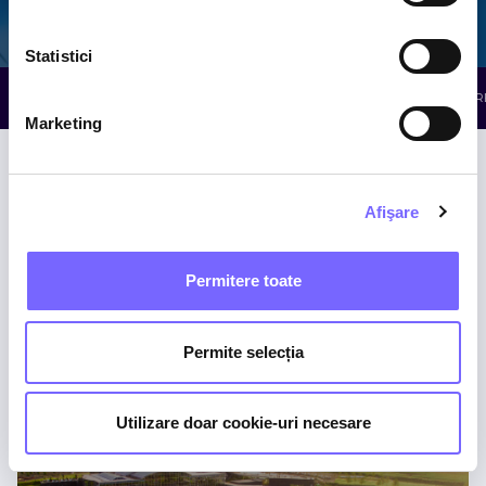
Galaxy
The Palm
Elysium
Statistici
TOATE ATRACȚIILE
WELLNESS
RELAXARE
R
Marketing
Afişare
Permitere toate
Piscine cu Minerale
Permite selecția
THE PALM
Utilizare doar cookie-uri necesare