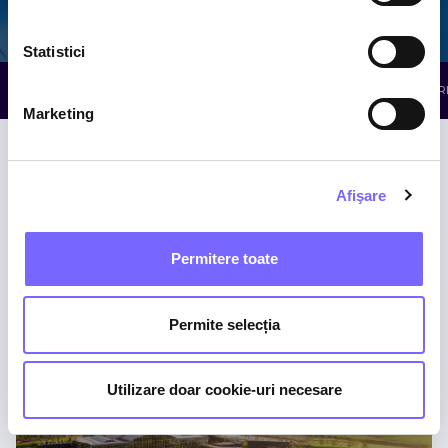
Galaxy
The Palm
Elysium
Statistici
TOATE ATRACȚIILE
WELLNESS
RELAXARE
R
Marketing
Afişare
Permitere toate
Piscine cu Minerale
Permite selecția
THE PALM
Utilizare doar cookie-uri necesare