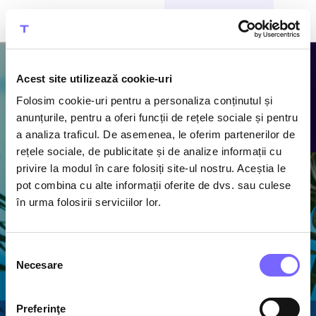
CUMPĂRĂ BILETE
Acest site utilizează cookie-uri
Folosim cookie-uri pentru a personaliza conținutul și
Atracțiile
anunțurile, pentru a oferi funcții de rețele sociale și pentru
a analiza traficul. De asemenea, le oferim partenerilor de
Therme
rețele sociale, de publicitate și de analize informații cu
privire la modul în care folosiți site-ul nostru. Aceștia le
Descoperă piscine cu
pot combina cu alte informații oferite de dvs. sau culese
apă termală caldă,
în urma folosirii serviciilor lor.
1600 m de tobogane
acvatice și cel mai
mare ansamblu de
Selecția
saune din România
Necesare
consimțământului
Preferinţe