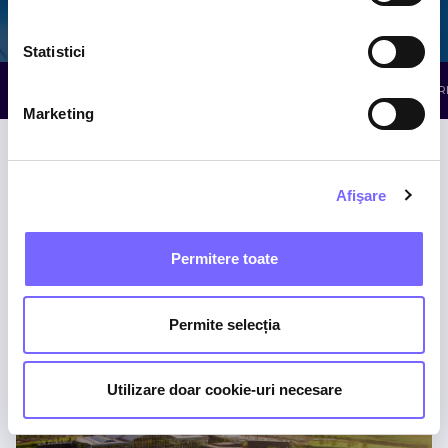
Galaxy
The Palm
Elysium
Statistici
TOATE ATRACȚIILE
WELLNESS
RELAXARE
R
Marketing
Afişare
Permitere toate
Piscine cu Minerale
Permite selecția
THE PALM
Utilizare doar cookie-uri necesare