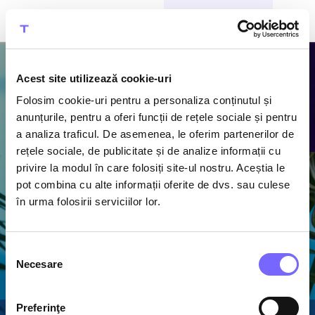
CUMPĂRĂ BILETE
Acest site utilizează cookie-uri
Folosim cookie-uri pentru a personaliza conținutul și
Atracțiile
anunțurile, pentru a oferi funcții de rețele sociale și pentru
a analiza traficul. De asemenea, le oferim partenerilor de
Therme
rețele sociale, de publicitate și de analize informații cu
privire la modul în care folosiți site-ul nostru. Aceștia le
Descoperă piscine cu
pot combina cu alte informații oferite de dvs. sau culese
apă termală caldă,
în urma folosirii serviciilor lor.
1600 m de tobogane
acvatice și cel mai
mare ansamblu de
Selecția
saune din România
Necesare
consimțământului
Preferinţe