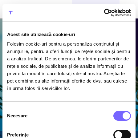
CUMPĂRĂ BILETE
Acest site utilizează cookie-uri
Folosim cookie-uri pentru a personaliza conținutul și
Atracțiile
anunțurile, pentru a oferi funcții de rețele sociale și pentru
a analiza traficul. De asemenea, le oferim partenerilor de
Therme
rețele sociale, de publicitate și de analize informații cu
privire la modul în care folosiți site-ul nostru. Aceștia le
Descoperă piscine cu
pot combina cu alte informații oferite de dvs. sau culese
apă termală caldă,
în urma folosirii serviciilor lor.
1600 m de tobogane
acvatice și cel mai
mare ansamblu de
Selecția
saune din România
Necesare
consimțământului
Preferinţe