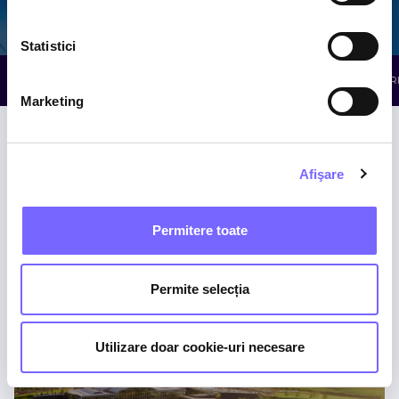
Galaxy
The Palm
Elysium
Statistici
TOATE ATRACȚIILE
WELLNESS
RELAXARE
R
Marketing
Afişare
Permitere toate
Piscine cu Minerale
Permite selecția
THE PALM
Utilizare doar cookie-uri necesare