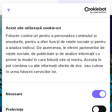
CUMPĂRĂ BILETE
Acest site utilizează cookie-uri
Folosim cookie-uri pentru a personaliza conținutul și
Atracțiile
anunțurile, pentru a oferi funcții de rețele sociale și pentru
a analiza traficul. De asemenea, le oferim partenerilor de
Therme
rețele sociale, de publicitate și de analize informații cu
privire la modul în care folosiți site-ul nostru. Aceștia le
Descoperă piscine cu
pot combina cu alte informații oferite de dvs. sau culese
apă termală caldă,
în urma folosirii serviciilor lor.
1600 m de tobogane
acvatice și cel mai
mare ansamblu de
Selecția
saune din România
Necesare
consimțământului
Preferinţe