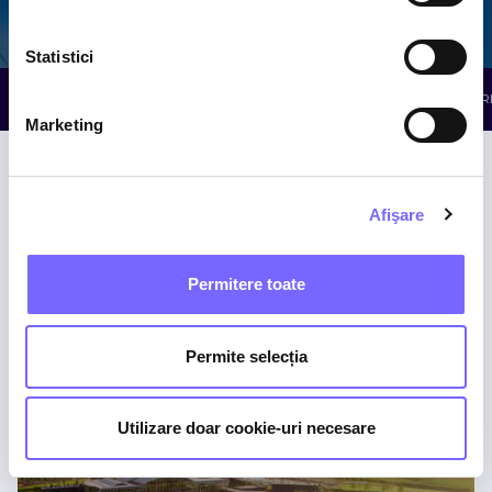
Galaxy
The Palm
Elysium
Statistici
TOATE ATRACȚIILE
WELLNESS
RELAXARE
R
Marketing
Afişare
Permitere toate
Piscine cu Minerale
Permite selecția
THE PALM
Utilizare doar cookie-uri necesare