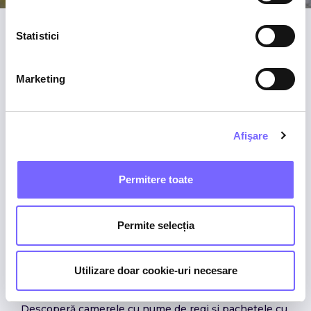
Statistici
Marketing
Afişare
Permitere toate
Permite selecția
Boutique Hotel Casa Comana
Utilizare doar cookie-uri necesare
Descoperă camerele cu nume de regi și pachetele cu