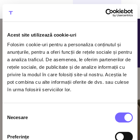
CUMPĂRĂ BILETE
Acest site utilizează cookie-uri
Folosim cookie-uri pentru a personaliza conținutul și
anunțurile, pentru a oferi funcții de rețele sociale și pentru
a analiza traficul. De asemenea, le oferim partenerilor de
rețele sociale, de publicitate și de analize informații cu
privire la modul în care folosiți site-ul nostru. Aceștia le
Reîncarcă-te cu
pot combina cu alte informații oferite de dvs. sau culese
Zen!
în urma folosirii serviciilor lor.
Loghează-te sau fă-ți un cont
Selecția
myTherme, pe website sau direct în
Necesare
consimțământului
aplicație și acumulează puncte Zen la
fiecare vizită în Therme, ca să te bucuri
de relaxare cu oferte avantajoase și
Preferinţe